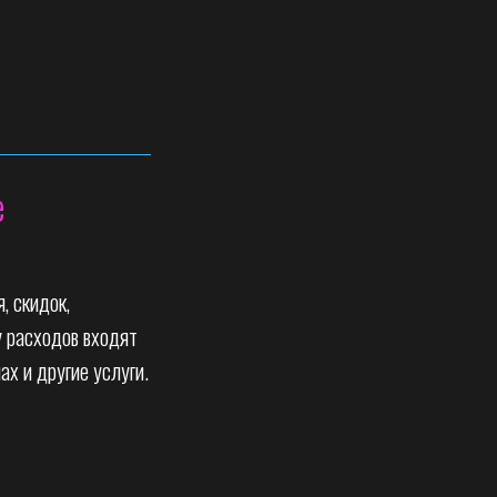
е
, скидок,
у расходов входят
ах и другие услуги.