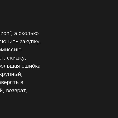
zon”, а сколько
лючить закупку,
комиссию
г, скидку,
ебольшая ошибка
 крупный,
оверять в
, возврат,