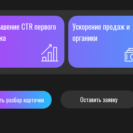
ышение CTR первого
Ускорение продаж и
на
органики
Оставить заявку
ть разбор карточки