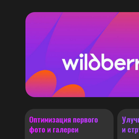
Оптимизация первого
Улуч
фото и галереи
и ст