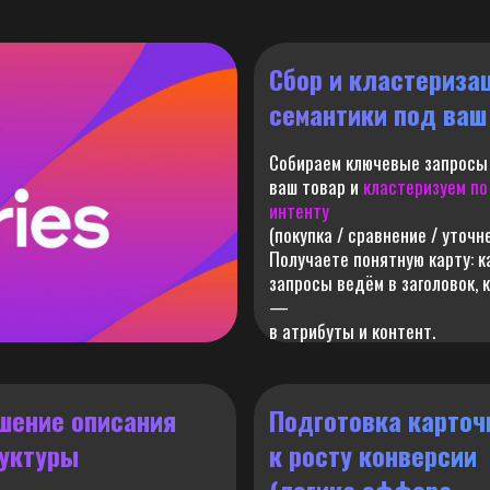
Сбор и кластериза
семантики под ваш
Собираем ключевые запросы
ваш товар и
кластеризуем по
интенту
(покупка / сравнение / уточне
Получаете понятную карту: к
запросы ведём в заголовок, 
—
в атрибуты и контент.
шение описания
Подготовка карточ
руктуры
к росту конверсии