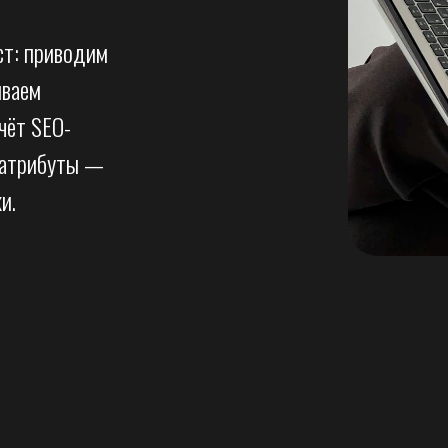
ст: приводим
иваем
чёт SEO-
и атрибуты —
и.