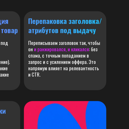
ция
Перепаковка заголовка/
 товар
атрибутов под выдачу
 под
Переписываем заголовок так, чтобы
он
и ранжировался, и кликался
: без
спама, с точным попаданием в
ние).
запрос и с усилением оффера. Это
акие
напрямую влияет на релевантность
какие
и CTR.
ки