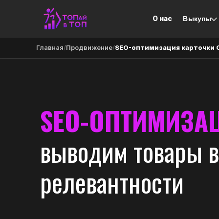
О нас
Выкупы
Главная
/
Продвижение
/
SEO-оптимизация карточки 
SEO-ОПТИМИЗА
выводим товары в
релевантности