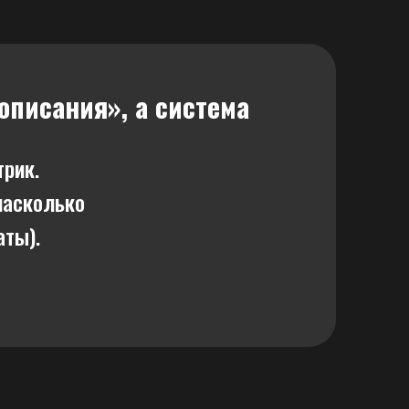
описания», а система
трик.
насколько
аты).