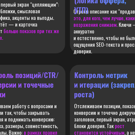
(логика оффера,
первый экран “цепляющим”:
УТП)
обложки, смысловая
Строим описание как “продав
фика, акценты на выгоды.
это, для кого, чем лучше, как
тёт — и карточка
возражения снимаем.
Ключи
ет
больше показов при тех же
аккуратно
х.
и естественно, чтобы не был
ощущения SEO-текста и прос
доверия.
роль позиций/CTR/
Контроль метрик
ерсии и точечные
и итерации (закре
ки
роста)
ваем работу с вопросами и
Отслеживаем позиции, показы
и так, чтобы закрывать
конверсию и точечно докруч
я и поднимать конверсию:
заголовок, первый экран, атр
а, размеры, совместимость,
блоки доверия. Так
рост
алы. Важно:
в рамках правил
становится устойчивым
, а не