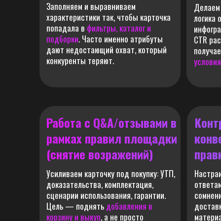
Заполняем и выравниваем
Делаем 
характеристики так, чтобы карточка
логика 
попадала в
фильтры, каталог и
инфогра
подборки
. Часто именно атрибуты
CTR рас
дают недостающий охват, который
получа
конкуренты теряют.
условия
Работа с Q&A/отзывами в
Конт
рамках правил площадки
конв
(снятие возражений)
прав
Усиливаем карточку под покупку: УТП,
Настраи
доказательства, комплектация,
ответам
сценарии использования, гарантии.
сомнени
Цель — поднять
добавления в
доставк
корзину и выкуп
, а не просто
матери