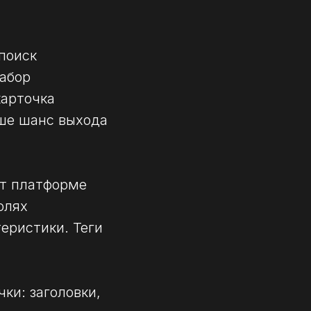
поиск
набор
карточка
ше шанс выхода
ют платформе
олях
еристики. Теги
ки: заголовки,