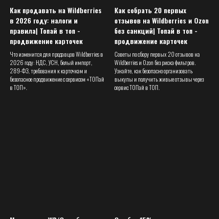
Как продавать на Wildberries
Как собрать 20 первых
в 2026 году: налоги и
отзывов на Wildberries и Ozon
Наш ТГ бот
правила| Топай в топ -
без санкций| Топай в топ -
@topaivtop_bot
продвижение карточек
продвижение карточек
Telegram
Что изменится для продавцов Wildberries в
Советы по сбору первых 20 отзывов на
@Oleg_toptopwb
2026 году: НДС, УСН, белый импорт,
Wildberries и Ozon без риска фильтров.
289-ФЗ, требования к карточкам и
Узнайте, как безопасно организовать
Телефон
безопасное продвижение с сервисом «ТОПай
выкупы и получить живые отзывы через
+7(978) 017 58 64
в ТОП».
сервис ТОПай в ТОП.
ИП Суетин О.С.
ИНН 860301152014
Не является публичной офертой
Политика конфиденциальности
Согласие на обработку персональных данных
* Компания Meta Platforms Inc. признана в России
экстремистской организацией и запрещена.
** Принадлежащие ей соцсети Фейсбук и Инстаграм в
России запрещены.