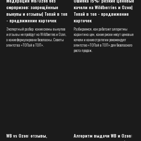
Модерация WB/Ozon без
Ошибка 15%: резкие ценовые
сюрпризов: запрещённые
качели на Wildberries и Ozon|
выкупы и отзывы| Топай в топ
Топай в топ - продвижение
- продвижение карточек
карточек
Экспертный разбор: какие схемы выкупов
Разбираемся, как работают алгоритмы
и отзывы не пройдут на Wildberries и Ozon,
карантина цен, какие риски несут ценовые
а какие формулировки безопасны. Советы
качели и какие стратегии рекомендует
агентства «ТОПай в ТОП».
агентство «ТОПай в ТОП» для безопасного
роста продаж.
WB vs Ozon: отзывы,
Алгоритм выдачи WB и Ozon: