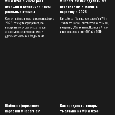
WB и Ozon в 2026: рост
Wildberries: как сделать его
позиций и конверсии через
позитивным и усилить
реальные отзывы
карточку в 2026
Системный план роста на маркетплейсах в
Как работает “Важное из отзывов” на WB и
2026: почему доверие решает, как
что влияет на тон нейропересказа: отзывы,
выстроить поток реальных отзывов,
возвраты, Q&A, контент. Пошаговый план
закрыть возражения в карточке и
и как внедряем это в «ТОПай в ТОП»
удерживать позиции без демпинга.
Шаблон оформления
Как продавать товары
карточки Wildberries:
тысячами на WB и Ozon: