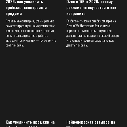
2026: как увеличить
Ozon и WB в 2026: почему
прибыль, конверсию и
реклама не окупается и как
продажи
исправить
Практичные сценарии, где ИИ реально
Разбираем типовые ошибки селлеров на
помогает продавцам на маркетплейсах:
Ozon и Wildberries: слабая карточка,
семантика, контент карточки, реклама,
нерелевантные запросы, отсутствие
цены, прогнозирование и работа с
доверия, скачки продаж и высокий возврат.
отзывами. Без «магии» — только то, что
Что исправить, чтобы реклама начала
даёт прибыль.
давать прибыль.
Как увеличить продажи на
Нейропересказ отзывов на