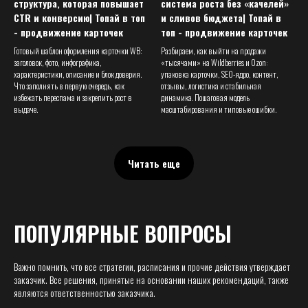
структура, которая повышает
система роста без «качелей»
CTR и конверсию| Топай в топ
и сливов бюджета| Топай в
- продвижение карточек
топ - продвижение карточек
Готовый шаблон оформления карточки WB:
Разбираем, как выйти на продажи
заголовок, фото, инфографика,
«тысячами» на Wildberries и Ozon:
характеристики, описание и блок доверия.
упаковка карточки, SEO-ядро, контент,
Что заполнять в первую очередь, как
отзывы, логистика и стабильная
избежать переспама и закрепить рост в
динамика. Пошаговая модель
выдаче.
масштабирования и типовые ошибки.
Читать еще
ПОПУЛЯРНЫЕ ВОПРОСЫ
Важно помнить, что все стратегии, расписания и прочие действия утверждает
заказчик. Все решения, принятые на основании наших рекомендаций, также
являются ответственностью заказчика.