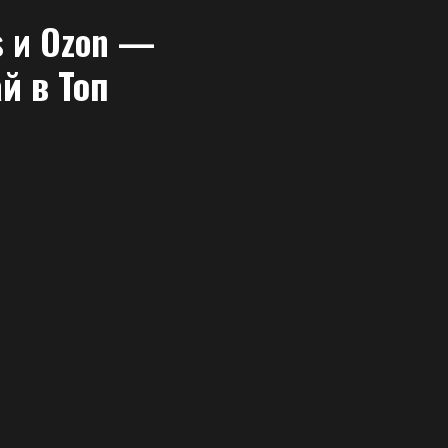
s и Ozon —
ай в Топ