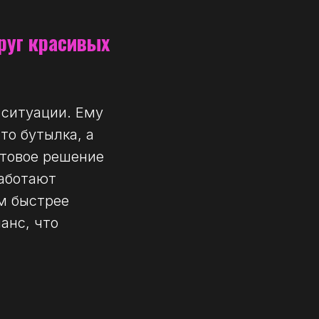
круг красивых
 ситуации. Ему
то бутылка, а
готовое решение
работают
ем быстрее
анс, что