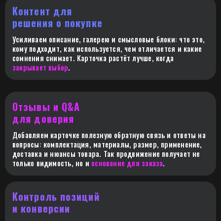
СТОИМОСТЬ
НАШИХ
Контент для
решения о покупке
УСЛУГ
OZON
Усиливаем описание, галерею и смысловые блоки: что это,
OZON
кому подходит, как используется, чем отличается и какие
ВЫКУП + ЗАБОР ИЗ ПВ3
сомнения снимает. Карточка растёт лучше, когда
OZON
закрывает выбор
.
OZON
от 250 руб. / шт
OZON
Отзывы и Q&A
OZON
для доверия
OZON
Добавляем карточке полезную обратную связь и ответы на
ВЫКУП + ЗАБОР ИЗ ПВЗ
вопросы: комплектация, материалы, размер, применение,
КРУПНОГАБАРИТНОГО
доставка и нюансы товара. Так продвижение получает не
ТОВАРА
только видимость, но и
основание для заказа
.
Контроль позиций
500 руб. / шт.
и конверсии