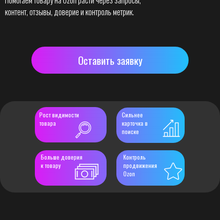
Помогаем товару на Ozon расти через запросы,
контент, отзывы, доверие и контроль метрик.
Оставить заявку
Рост видимости
Сильнее
товара
карточка в
поиске
Больше доверия
Контроль
к товару
продвижения
Ozon