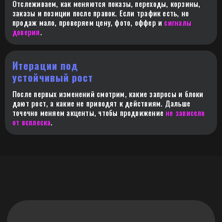
Отслеживаем, как меняются показы, переходы, корзины,
ОТЗЫВ/ОЦЕНКА/ВОПРОС В
заказы и позиции после правок. Если трафик есть, но
КАРТОЧКЕ
продаж мало, проверяем цену, фото, оффер и
сигналы
доверия
.
100 руб. / шт.
Итерации под
устойчивый рост
ДОСТАВКА ДО WB (КОЛЕДИНО,
После первых изменений смотрим, какие запросы и блоки
ЭЛЕКТРОСТАЛЬ, ПОДОЛЬСК)
дают рост, а какие не приводят к действиям. Дальше
точечно меняем акценты, чтобы продвижение
не зависело
от всплеска
.
500 руб.
ПЕРЕУПАКОВКА/ЧЗ
индивидуально