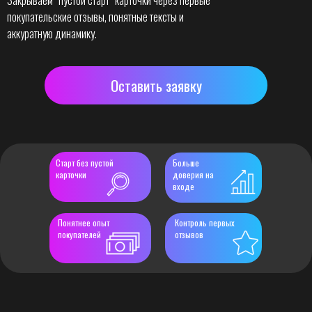
Закрываем “пустой старт” карточки через первые
покупательские отзывы, понятные тексты и
аккуратную динамику.
Оставить заявку
Старт без пустой
Больше
карточки
доверия на
входе
Понятнее опыт
Контроль первых
покупателей
отзывов