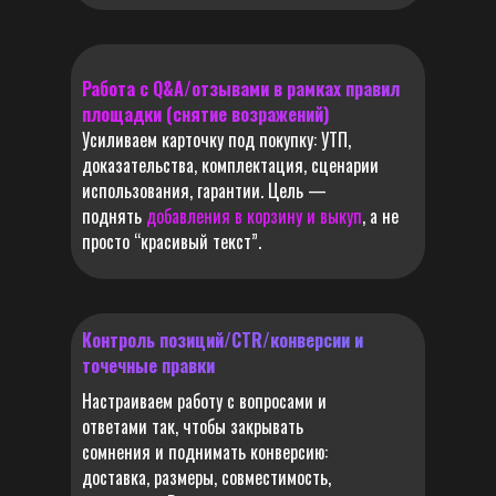
УСЛУГ
ВЫКУП + ЗАБОР ИЗ ПВ3
Работа с Q&A/отзывами в рамках правил
площадки (снятие возражений)
Усиливаем карточку под покупку: УТП,
доказательства, комплектация, сценарии
от 250 руб. / шт
использования, гарантии. Цель —
поднять
добавления в корзину и выкуп
, а не
просто “красивый текст”.
ВЫКУП + ЗАБОР ИЗ ПВЗ
КРУПНОГАБАРИТНОГО
ТОВАРА
Контроль позиций/CTR/конверсии и
точечные правки
Настраиваем работу с вопросами и
500 руб. / шт.
ответами так, чтобы закрывать
сомнения и поднимать конверсию:
доставка, размеры, совместимость,
ОТЗЫВ/ОЦЕНКА/ВОПРОС В