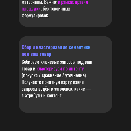
материалы. Важно:
в рамках правил
КАРТОЧКЕ
площадки
, без токсичных
формулировок.
100 руб. / шт.
ДОСТАВКА ДО WB (КОЛЕДИНО,
Сбор и кластеризация семантики
ЭЛЕКТРОСТАЛЬ, ПОДОЛЬСК)
под ваш товар
Собираем ключевые запросы под ваш
500 руб.
товар и
кластеризуем по интенту
(покупка / сравнение / уточнение).
Получаете понятную карту: какие
ПЕРЕУПАКОВКА/ЧЗ
запросы ведём в заголовок, какие —
в атрибуты и контент.
индивидуально
НАПИСАНИЕ ТЕКСТА